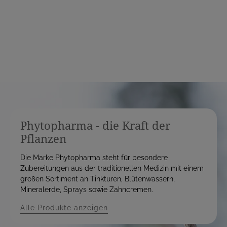
e
e
i
i
s
s
Phytopharma - die Kraft der
Pflanzen
Die Marke Phytopharma steht für besondere
Zubereitungen aus der traditionellen Medizin mit einem
großen Sortiment an Tinkturen, Blütenwassern,
Mineralerde, Sprays sowie Zahncremen.
Alle Produkte anzeigen