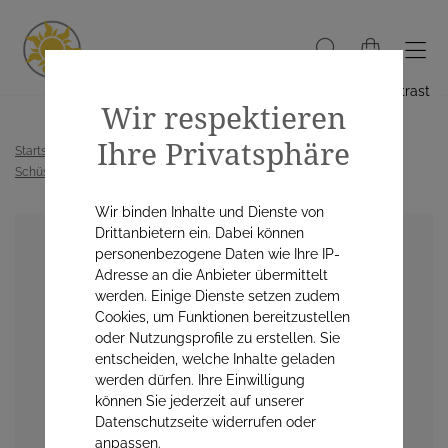
Hoher Kontrast
Wir respektieren
Ihre Privatsphäre
Startseite
Alle Produkte
Alternativmedizin / Naturheilmittel
Schüssler Salze
Schüßler Salz Adler Nr. 25 D12 Tabletten (100 g)
Wir binden Inhalte und Dienste von
Drittanbietern ein. Dabei können
personenbezogene Daten wie Ihre IP-
Adresse an die Anbieter übermittelt
werden. Einige Dienste setzen zudem
Cookies, um Funktionen bereitzustellen
oder Nutzungsprofile zu erstellen. Sie
entscheiden, welche Inhalte geladen
werden dürfen. Ihre Einwilligung
können Sie jederzeit auf unserer
Datenschutzseite widerrufen oder
anpassen.