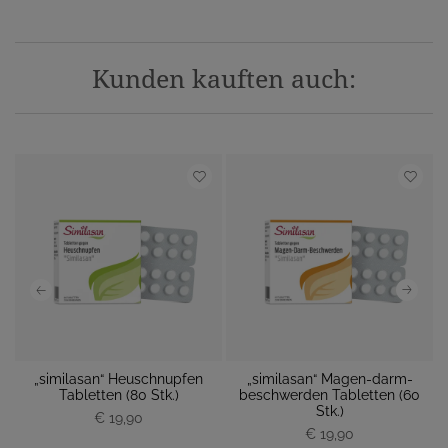
Kunden kauften auch:
„similasan“ Heuschnupfen
„similasan“ Magen-darm-
 M
Tabletten (80 Stk.)
beschwerden Tabletten (60
M
Stk.)
€ 19,90
P
P
€ 19,90
r
r