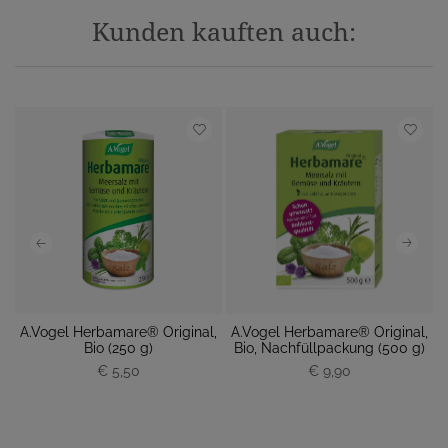
Kunden kauften auch:
s
A.Vogel Herbamare® Original,
A.Vogel Herbamare® Original,
A
Bio (250 g)
Bio, Nachfüllpackung (500 g)
€ 5,50
P
€ 9,90
P
r
r
e
e
i
i