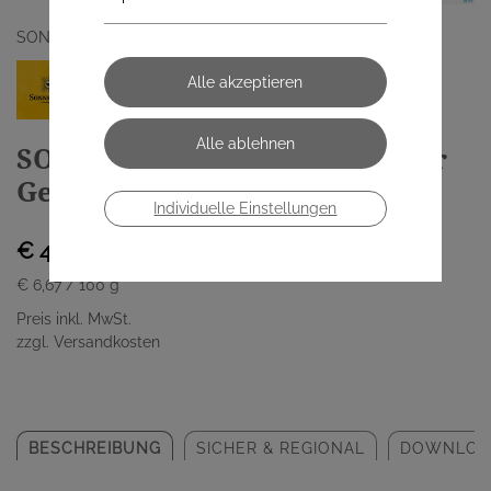
SONNENTOR KRAEUTERHANDELSGMBH
SONNENTOR Bio Leos Liptauer
Gewürz 00978 60g
Individuelle Einstellungen
€ 4,00
€ 6,67
/ 100 g
Preis inkl. MwSt.
zzgl. Versandkosten
BESCHREIBUNG
SICHER & REGIONAL
DOWNLOA