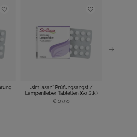
erung
„similasan“ Prüfungsangst /
„similasan“ 
Lampenfieber Tabletten (60 Stk.)
Tabl
€ 19,90
P
r
e
i
s