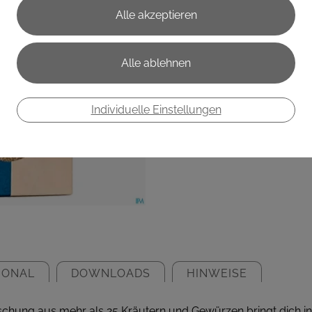
Gewürzmisc
Kräuter 007
€ 4,00
€ 11,43
/ 100 g
Individuelle Einstellungen
Preis inkl. MwSt.
zzgl. Versandkosten
IONAL
DOWNLOADS
HINWEISE
schung aus mehr als 25 Kräutern und Gewürzen bringt dich in 