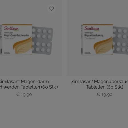
similasan“ Magen-darm-
„similasan“ Magenübersäu
hwerden Tabletten (60 Stk.)
Tabletten (60 Stk.)
P
€ 19,90
P
€ 19,90
r
r
e
e
i
i
s
s