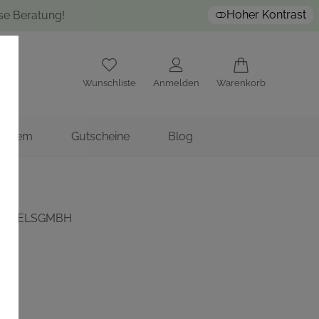
Hoher Kontrast
ose Beratung!
Wunschliste
Anmelden
Warenkorb
nstitem
Gutscheine
Blog
ANDELSGMBH
R