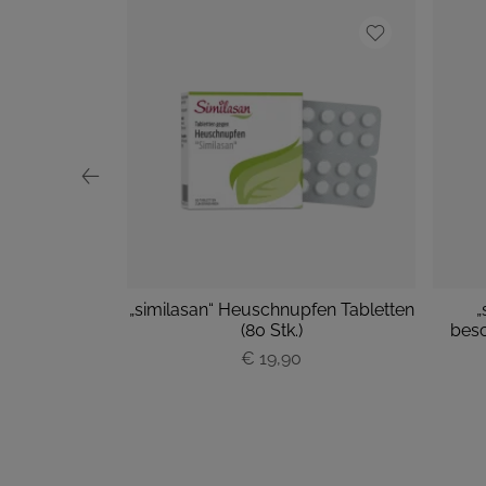
oforte
„similasan“ Heuschnupfen Tabletten
„
hts groß M
(80 Stk.)
besc
ück
€ 19,90
P
r
e
i
s