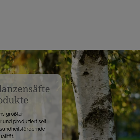
flanzensäfte
odukte
hs größter
r und produziert seit
sundheitsfördernde
alität.