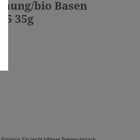
hung/bio Basen
15 35g
Balance. Ein leicht bitterer Beigeschmack