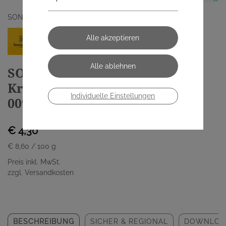
SONNENTOR KRAEUTERHANDELSGMBH
SONNENTOR Hildes
Kräuteraufstrich Gewürz Bio
Individuelle Einstellungen
00979 50g
€ 4,30
€ 8,60
/ 100 g
Preis inkl. MwSt.
zzgl. Versandkosten
BESCHREIBUNG
SICHER & REGIONAL
DOWNLOA