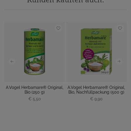
s
A.Vogel Herbamare® Original,
A.Vogel Herbamare® Original,
A
Bio (250 g)
Bio, Nachfüllpackung (500 g)
€ 5,50
P
€ 9,90
P
r
r
e
e
i
i
s
s