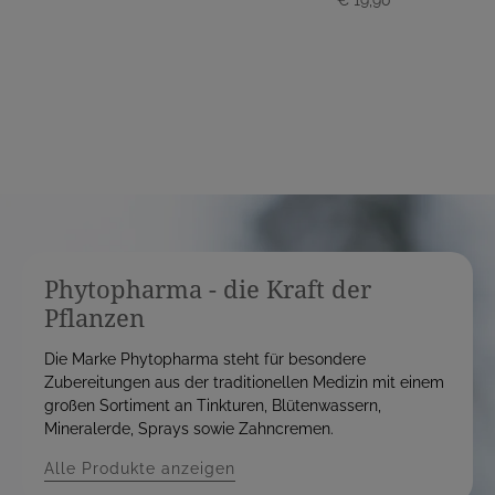
r
r
e
e
i
i
s
s
Phytopharma - die Kraft der
Pflanzen
Die Marke Phytopharma steht für besondere
Zubereitungen aus der traditionellen Medizin mit einem
großen Sortiment an Tinkturen, Blütenwassern,
Mineralerde, Sprays sowie Zahncremen.
Alle Produkte anzeigen