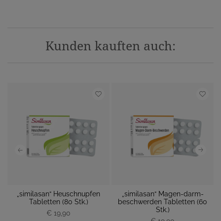
Kunden kauften auch:
„similasan“ Heuschnupfen
„similasan“ Magen-darm-
 M
Tabletten (80 Stk.)
beschwerden Tabletten (60
M
Stk.)
€ 19,90
P
P
€ 19,90