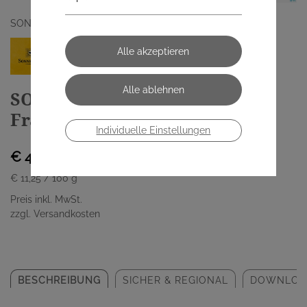
SONNENTOR KRAEUTERHANDELSGMBH
SONNENTOR Bio
Frauenteemantel 00481 40g
Individuelle Einstellungen
€ 4,50
€ 11,25
/ 100 g
Preis inkl. MwSt.
zzgl. Versandkosten
BESCHREIBUNG
SICHER & REGIONAL
DOWNLOA