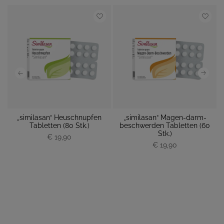
„similasan“ Heuschnupfen
„similasan“ Magen-darm-
 M
Tabletten (80 Stk.)
beschwerden Tabletten (60
M
Stk.)
€ 19,90
P
P
€ 19,90
r
r
e
e
i
i
s
s