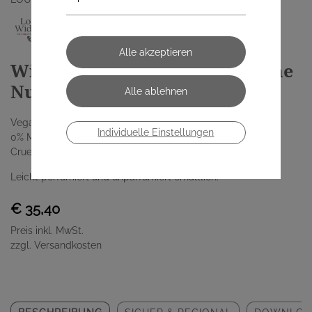
Widmer nutriderm Nachtcreme
Nutritive 50 ml
Vegan
Individuelle Einstellungen
0% Mikroplastik
Cruelty-Free
Leicht perfümiert und unparfümiert erhältlich.
€ 35,40
Preis inkl. MwSt.
zzgl. Versandkosten