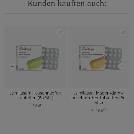
Kunden kauften auch:
„similasan“ Heuschnupfen
„similasan“ Magen-darm-
Tabletten (80 Stk.)
beschwerden Tabletten (60
M
P
P
Stk.)
€ 19,90
r
r
€ 19,90
e
e
i
i
s
s