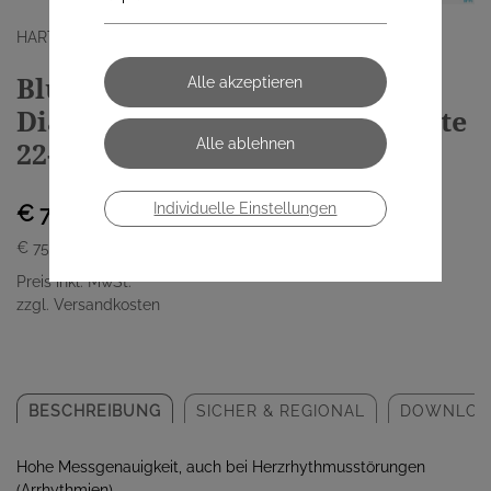
HARTMANN PAUL GMBH
Blutdruckmesser Veroval
Diagnostik Oberarm Manschette
22-42cm 1 Stück
Individuelle Einstellungen
€ 75,50
€ 75,50
/ Stück
Preis inkl. MwSt.
zzgl. Versandkosten
BESCHREIBUNG
SICHER & REGIONAL
DOWNLOA
Hohe Messgenauigkeit, auch bei Herzrhythmusstörungen
(Arrhythmien)