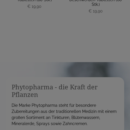
Stk.)
€ 19,90
P
P
€ 19,90
r
r
e
e
i
i
s
s
Phytopharma - die Kraft der
Pflanzen
Die Marke Phytopharma steht für besondere
Zubereitungen aus der traditionellen Medizin mit einem
großen Sortiment an Tinkturen, Blütenwassern,
Mineralerde, Sprays sowie Zahncremen.