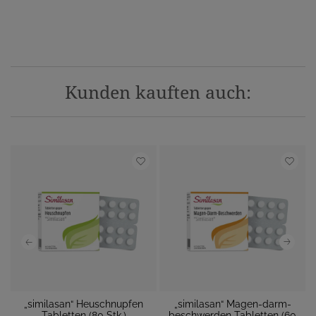
Kunden kauften auch:
„similasan“ Heuschnupfen
„similasan“ Magen-darm-
 M
Tabletten (80 Stk.)
beschwerden Tabletten (60
M