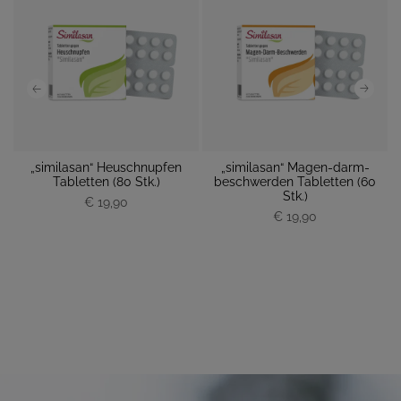
„similasan“ Heuschnupfen
„similasan“ Magen-darm-
 M
Tabletten (80 Stk.)
beschwerden Tabletten (60
M
Stk.)
€ 19,90
P
P
€ 19,90
r
r
e
e
i
i
s
s