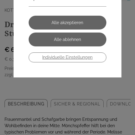
KOTTAS PHARMA GMBH
Dr. Kottas Tee Meine Tage 20
Stück
€ 6,55
Individuelle Einstellungen
€ 0,33
/ Stück
Preis inkl. MwSt.
zzgl. Versandkosten
BESCHREIBUNG
SICHER & REGIONAL
DOWNLOA
Frauenmantel und Schafgarbe bringen Entspannung und
Wohlbefinden in deine Mitte. Mönchspfeffer hilft bei den
typischen Problemen vor und während der Periode. Melisse