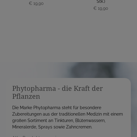
Stk.)
€ 19,90
P
P
€ 19,90
r
r
e
e
i
i
s
s
Phytopharma - die Kraft der
Pflanzen
Die Marke Phytopharma steht für besondere
Zubereitungen aus der traditionellen Medizin mit einem
großen Sortiment an Tinkturen, Blütenwassern,
Mineralerde, Sprays sowie Zahncremen.