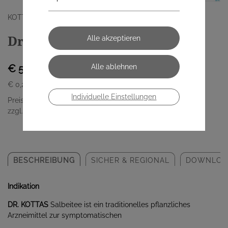
KOTTAS PHARMA GMBH
Dr. Kottas Salbeitee 20 Stück
€ 5,50
€ 0,28
/ Stück
Individuelle Einstellungen
Preis inkl. MwSt.
zzgl. Versandkosten
BESCHREIBUNG
SICHER & REGIONAL
DOWNLOA
Indikation
DR. KOTTAS
Salbeitee ist ein traditionelles pflanzliches
Arzneimittel zur symptomatischen