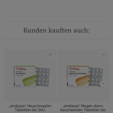
Kunden kauften auch:
„similasan“ Heuschnupfen
„similasan“ Magen-darm-
 M
Tabletten (80 Stk.)
beschwerden Tabletten (60
M