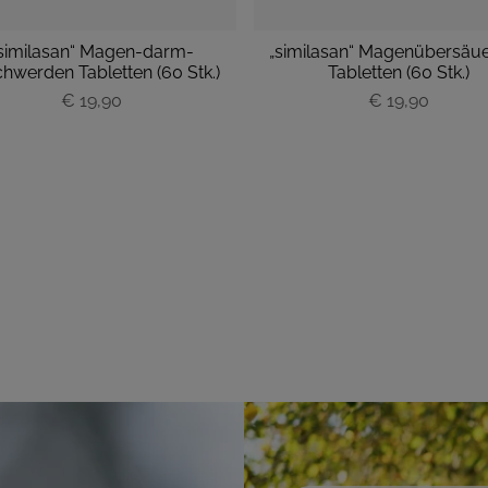
similasan“ Magen-darm-
„similasan“ Magenübersäu
hwerden Tabletten (60 Stk.)
Tabletten (60 Stk.)
P
€ 19,90
P
€ 19,90
r
r
e
e
i
i
s
s