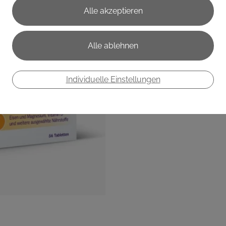
Mit Folsäure, Metafolin®, J
Spurenelementen
€ 53,95
€ 0,96
/ Stück
Preis inkl. MwSt.
zzgl. Versandkosten
Individuelle Einstellungen