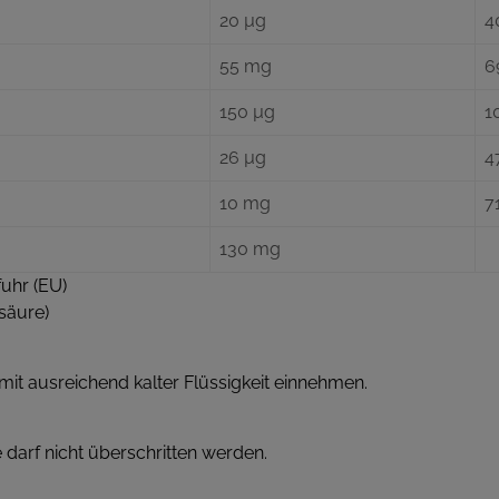
20 µg
4
55 mg
6
150 µg
1
26 µg
4
10 mg
7
130 mg
fuhr (EU)
säure)
 mit ausreichend kalter Flüssigkeit einnehmen.
arf nicht überschritten werden.