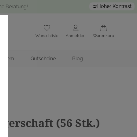
Hoher Kontrast
ose Beratung!
Wunschliste
Anmelden
Warenkorb
nstitem
Gutscheine
Blog
H
1
erschaft (56 Stk.)