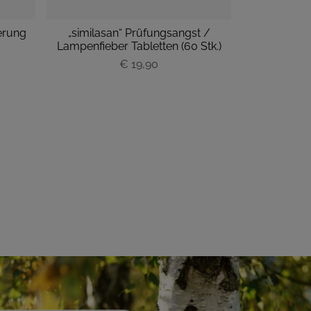
erung
„similasan“ Prüfungsangst /
„similasan“ 
Lampenfieber Tabletten (60 Stk.)
Tabl
€ 19,90
P
r
e
i
s