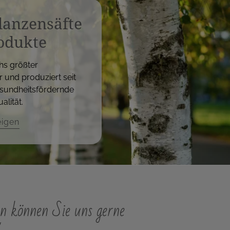
flanzensäfte
odukte
hs größter
r und produziert seit
sundheitsfördernde
alität.
eigen
n können Sie uns gerne