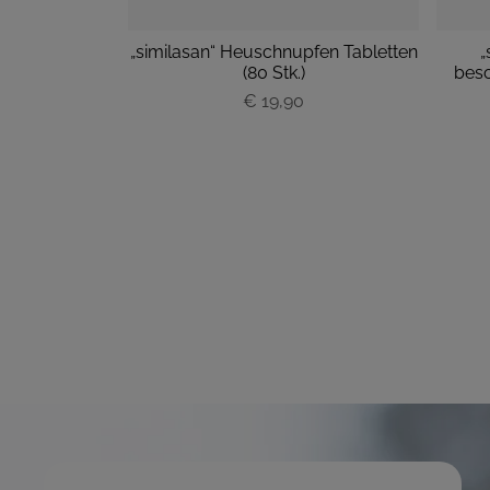
oforte
„similasan“ Heuschnupfen Tabletten
„
hts groß M
(80 Stk.)
besc
ück
€ 19,90
P
r
e
i
s