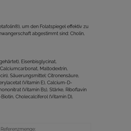
folin®), um den Folatspiegel effektiv zu
hwangerschaft abgestimmt sind: Cholin,
gehärtet), Eisenbisglycinat,
 Calciumcarbonat, Maltodextrin,
cin), Säuerungsmittel: Citronensäure,
rylacetat (Vitamin E), Calcium-D-
nonitrat (Vitamin B1), Stärke, Riboflavin
iotin, Cholecalciferol (Vitamin D),
 Referenzmenge: