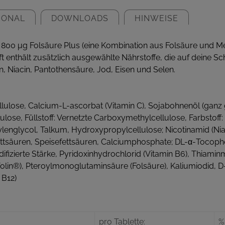
IONAL
DOWNLOADS
HINWEISE
800 μg Folsäure Plus (eine Kombination aus Folsäure und Meta
enthält zusätzlich ausgewählte Nährstoffe, die auf deine Sc
tin, Niacin, Pantothensäure, Jod, Eisen und Selen.
 Cellulose, Calcium-L-ascorbat (Vitamin C), Sojabohnenöl (ganz 
ose, Füllstoff: Vernetzte Carboxymethylcellulose, Farbstoff:
ylenglycol, Talkum, Hydroxypropylcellulose; Nicotinamid (Nia
ttsäuren, Speisefettsäuren, Calciumphosphate; DL-α-Tocophe
fizierte Stärke, Pyridoxinhydrochlorid (Vitamin B6), Thiaminmo
olin®), Pteroylmonoglutaminsäure (Folsäure), Kaliumiodid, D-B
 B12)
pro Tablette:
%