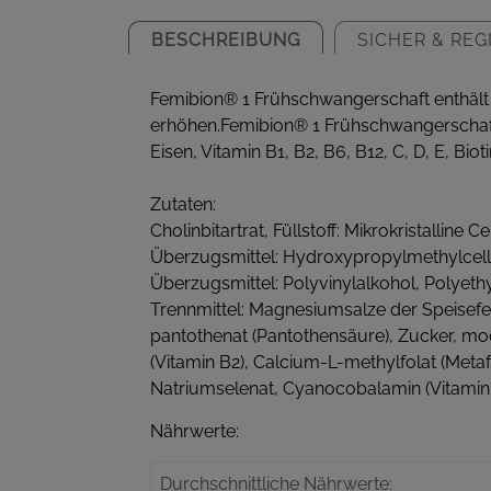
BESCHREIBUNG
SICHER & REG
Femibion® 1 Frühschwangerschaft enthält 
erhöhen.Femibion® 1 Frühschwangerschaft 
Eisen, Vitamin B1, B2, B6, B12, C, D, E, Bio
Zutaten:
Cholinbitartrat, Füllstoff: Mikrokristalline
Überzugsmittel: Hydroxypropylmethylcellul
Überzugsmittel: Polyvinylalkohol, Polyeth
Trennmittel: Magnesiumsalze der Speisefe
pantothenat (Pantothensäure), Zucker, modi
(Vitamin B2), Calcium-L-methylfolat (Metaf
Natriumselenat, Cyanocobalamin (Vitamin
Nährwerte:
Durchschnittliche Nährwerte: