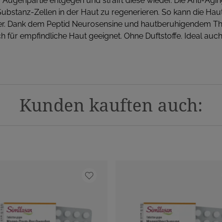
der Augenpartie entgegen und strafft diese wieder. Die Anti-Ag
e Substanz-Zellen in der Haut zu regenerieren. So kann die Ha
aller. Dank dem Peptid Neurosensine und hautberuhigendem 
 für empfindliche Haut geeignet. Ohne Duftstoffe. Ideal auch 
Kunden kauften auch: