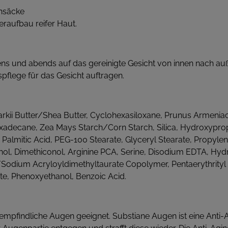
nsäcke
aufbau reifer Haut.
s und abends auf das gereinigte Gesicht von innen nach auß
flege für das Gesicht auftragen.
ii Butter/Shea Butter, Cyclohexasiloxane, Prunus Armeniaca 
exadecane, Zea Mays Starch/Corn Starch, Silica, Hydroxyprop
Palmitic Acid, PEG-100 Stearate, Glyceryl Stearate, Propyle
ohol, Dimethiconol, Arginine PCA, Serine, Disodium EDTA, Hyd
/Sodium Acryloyldimethyltaurate Copolymer, Pentaerythrityl 
, Phenoxyethanol, Benzoic Acid.
ür empfindliche Augen geeignet. Substiane Augen ist eine A