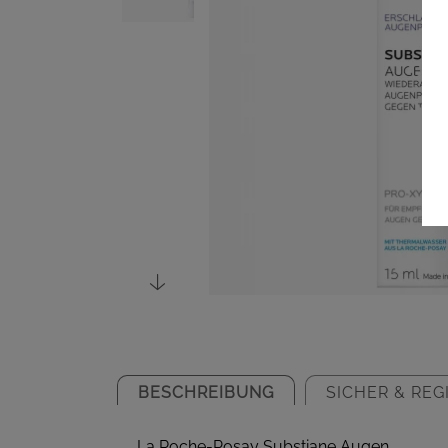
BESCHREIBUNG
SICHER & REG
La Roche-Posay Substiane Augen