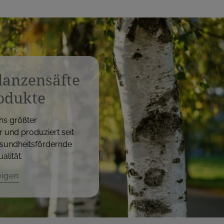
flanzensäfte
odukte
hs größter
r und produziert seit
sundheitsfördernde
alität.
eigen