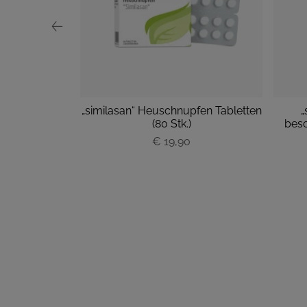
oforte
„similasan“ Heuschnupfen Tabletten
„
hts groß M
(80 Stk.)
besc
ück
€ 19,90
P
r
e
i
s