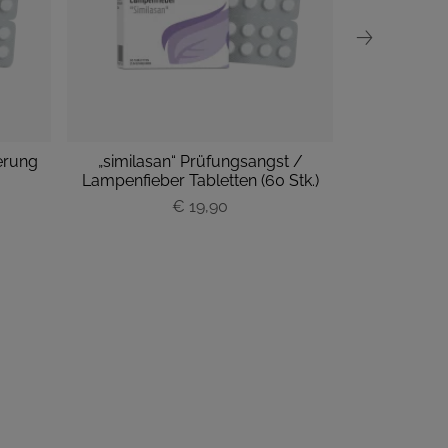
erung
„similasan“ Prüfungsangst /
„similasan“ 
Lampenfieber Tabletten (60 Stk.)
Tabl
€ 19,90
P
r
e
i
s