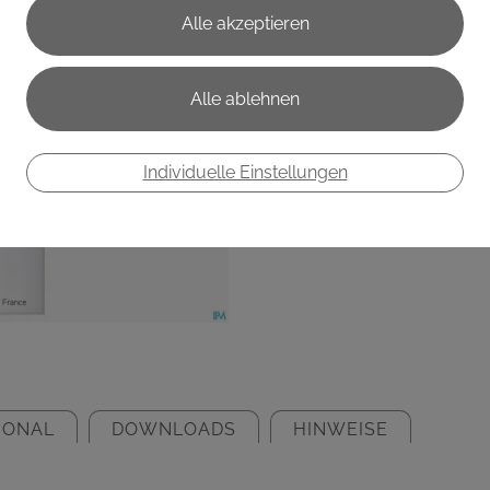
€ 37,60
€ 250,67
/ 100 ml
Preis inkl. MwSt.
zzgl. Versandkosten
Individuelle Einstellungen
IONAL
DOWNLOADS
HINWEISE