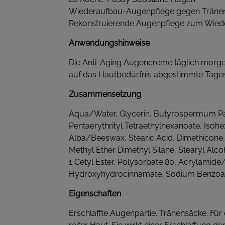
Wiederaufbau-Augenpflege gegen Träne
Rekonstruierende Augenpflege zum Wieder
Anwendungshinweise
Die Anti-Aging Augencreme täglich morgen
auf das Hautbedürfnis abgestimmte Tagesp
Zusammensetzung
Aqua/Water, Glycerin, Butyrospermum Park
Pentaerythrityl Tetraethylhexanoate, Isoh
Alba/Beeswax, Stearic Acid, Dimethicone, 
Methyl Ether Dimethyl Silane, Stearyl Alc
1 Cetyl Ester, Polysorbate 80, Acrylamide
Hydroxyhydrocinnamate, Sodium Benzoate
Eigenschaften
Erschlaffte Augenpartie. Tränensäcke. F