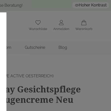
Hoher Kontrast
ose Beratung!
Wunschliste
Anmelden
Warenkorb
nstitem
Gutscheine
Blog
IQUE ACTIVE OESTERREICH)
say Gesichtspflege
 Augencreme Neu