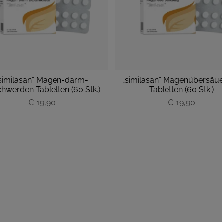
similasan“ Magen-darm-
„similasan“ Magenübersäu
hwerden Tabletten (60 Stk.)
Tabletten (60 Stk.)
P
€ 19,90
P
€ 19,90
r
r
e
e
i
i
s
s