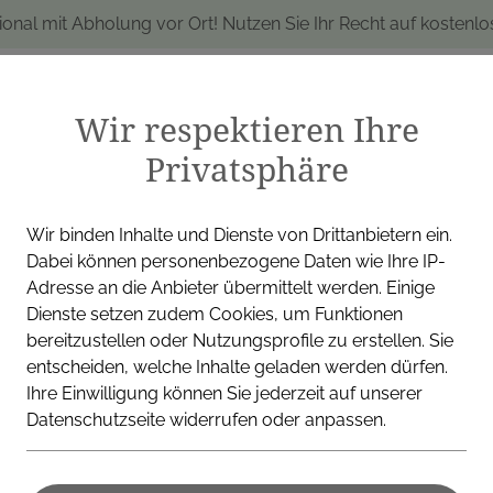
ional mit Abholung vor Ort! Nutzen Sie Ihr Recht auf kostenl
Wir respektieren Ihre
Privatsphäre
produkte
Marken
Alle Produkte
I
Wir binden Inhalte und Dienste von Drittanbietern ein.
Dabei können personenbezogene Daten wie Ihre IP-
Adresse an die Anbieter übermittelt werden. Einige
Dienste setzen zudem Cookies, um Funktionen
LA ROCHE POSAY (COSMET
bereitzustellen oder Nutzungsprofile zu erstellen. Sie
entscheiden, welche Inhalte geladen werden dürfen.
La Roche Po
Ihre Einwilligung können Sie jederzeit auf unserer
Datenschutzseite widerrufen oder anpassen.
Substiane+
15ml