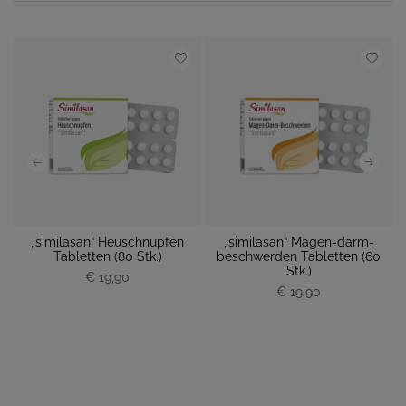
„similasan“ Heuschnupfen
„similasan“ Magen-darm-
 M
Tabletten (80 Stk.)
beschwerden Tabletten (60
M
Stk.)
€ 19,90
P
P
€ 19,90
r
r
e
e
i
i
s
s