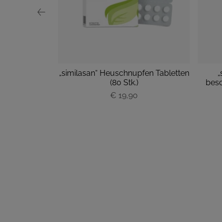
oforte
„similasan“ Heuschnupfen Tabletten
„
hts groß M
(80 Stk.)
besc
ück
€ 19,90
P
r
e
i
s