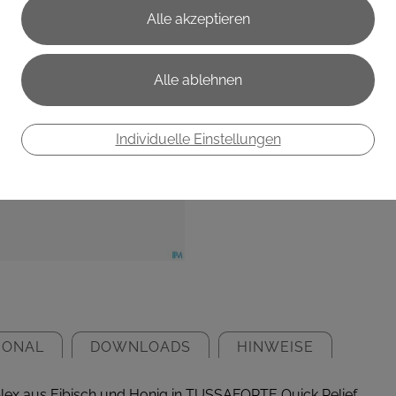
€ 13,90
€ 0,70
/ Stück
Preis inkl. MwSt.
zzgl. Versandkosten
Individuelle Einstellungen
IONAL
DOWNLOADS
HINWEISE
plex aus Eibisch und Honig in TUSSAFORTE Quick Relief