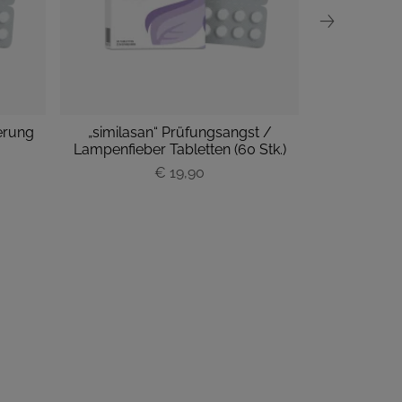
erung
„similasan“ Prüfungsangst /
„similasan“ 
Lampenfieber Tabletten (60 Stk.)
Tabl
€ 19,90
P
r
e
i
s