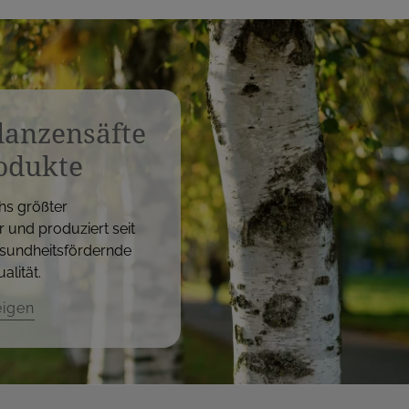
flanzensäfte
odukte
hs größter
r und produziert seit
sundheitsfördernde
alität.
eigen