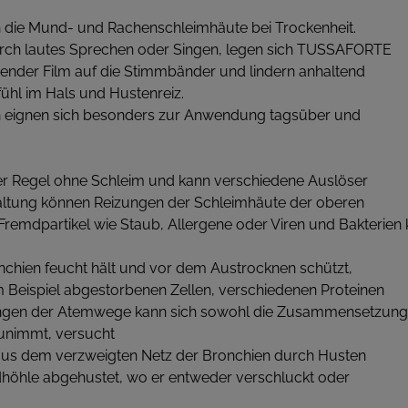
 die Mund- und Rachenschleimhäute bei Trockenheit.
rch lautes Sprechen oder Singen, legen sich TUSSAFORTE
tzender Film auf die Stimmbänder und lindern anhaltend
hl im Hals und Hustenreiz.
n eignen sich besonders zur Anwendung tagsüber und
der Regel ohne Schleim und kann verschiedene Auslöser
ältung können Reizungen der Schleimhäute der oberen
remdpartikel wie Staub, Allergene oder Viren und Bakterien 
onchien feucht hält und vor dem Austrocknen schützt,
 Beispiel abgestorbenen Zellen, verschiedenen Proteinen
ungen der Atemwege kann sich sowohl die Zusammensetzung a
unimmt, versucht
aus dem verzweigten Netz der Bronchien durch Husten
ndhöhle abgehustet, wo er entweder verschluckt oder