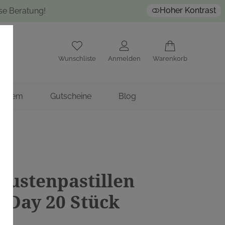
Hoher Kontrast
ose Beratung!
Wunschliste
Anmelden
Warenkorb
nstitem
Gutscheine
Blog
Hustenpastillen
f Day 20 Stück