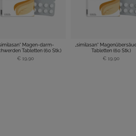
similasan“ Magen-darm-
„similasan“ Magenübersäu
hwerden Tabletten (60 Stk.)
Tabletten (60 Stk.)
P
€ 19,90
P
€ 19,90
r
r
e
e
i
i
s
s