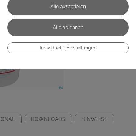
€ 22,40
€ 22,40
/ 100 ml
Preis inkl. MwSt.
zzgl. Versandkosten
Individuelle Einstellungen
IONAL
DOWNLOADS
HINWEISE