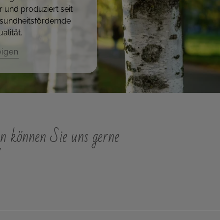
r und produziert seit
sundheitsfördernde
alität.
eigen
n können Sie uns gerne
"