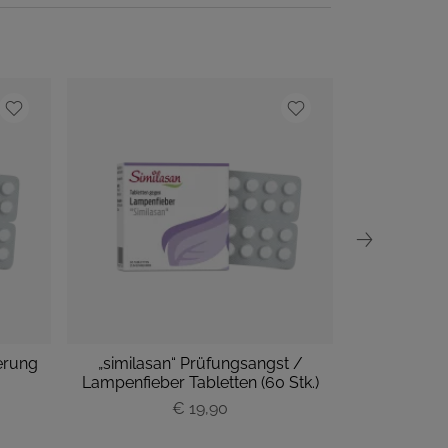
erung
„similasan“ Prüfungsangst /
„similasan“ 
Lampenfieber Tabletten (60 Stk.)
Tabl
€ 19,90
P