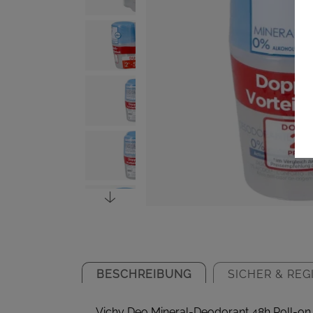
BESCHREIBUNG
SICHER & REG
Vichy Deo Mineral-Deodorant 48h Roll-on