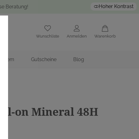
Hoher Kontrast
ose Beratung!
Wunschliste
Anmelden
Warenkorb
nstitem
Gutscheine
Blog
E)
oll-on Mineral 48H
ml