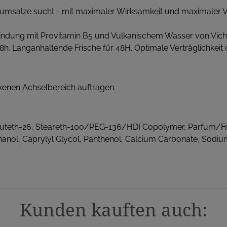
iumsalze sucht - mit maximaler Wirksamkeit und maximaler Ver
dung mit Provitamin B5 und Vulkanischem Wasser von Vichy 
h. Langanhaltende Frische für 48H. Optimale Verträglichkeit
enen Achselbereich auftragen.
Buteth-26, Steareth-100/PEG-136/HDI Copolymer, Parfum/F
ethanol, Caprylyl Glycol, Panthenol, Calcium Carbonate, Sod
Kunden kauften auch: