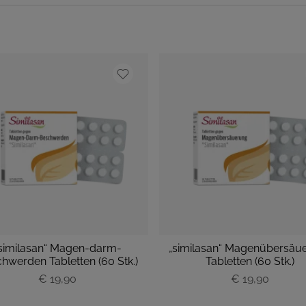
similasan“ Magen-darm-
„similasan“ Magenübersäu
hwerden Tabletten (60 Stk.)
Tabletten (60 Stk.)
P
€ 19,90
P
€ 19,90
r
r
e