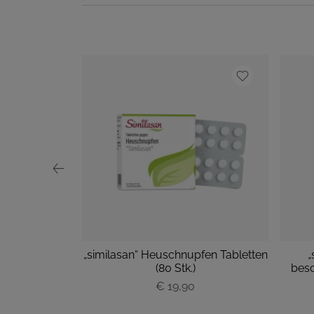
oforte
„similasan“ Heuschnupfen Tabletten
„
hts groß M
(80 Stk.)
besc
ück
€ 19,90
P
r