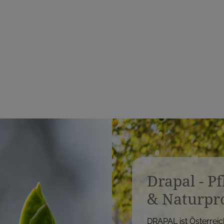
e
i
i
s
s
Drapal - P
& Naturpr
DRAPAL ist Österreic