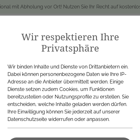
ional mit Abholung vor Ort! Nutzen Sie Ihr Recht auf kostenl
Wir respektieren Ihre
Privatsphäre
produkte
Marken
Alle Produkte
I
Wir binden Inhalte und Dienste von Drittanbietern ein.
Dabei können personenbezogene Daten wie Ihre IP-
Adresse an die Anbieter übermittelt werden. Einige
Dienste setzen zudem Cookies, um Funktionen
VICHY (COSMETIQUE ACTIV
bereitzustellen oder Nutzungsprofile zu erstellen. Sie
entscheiden, welche Inhalte geladen werden dürfen.
Vichy Deo/r
Ihre Einwilligung können Sie jederzeit auf unserer
Datenschutzseite widerrufen oder anpassen.
2x50m 100