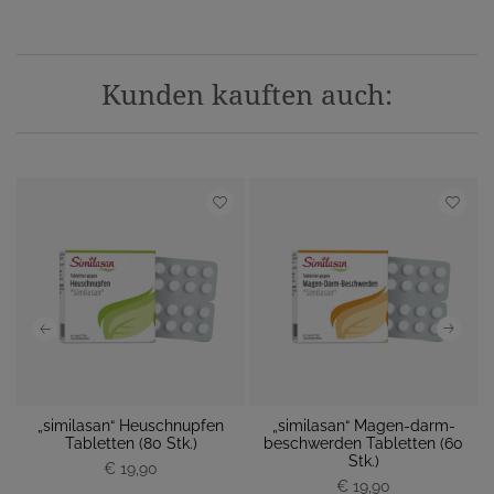
Kunden kauften auch:
„similasan“ Heuschnupfen
„similasan“ Magen-darm-
 M
Tabletten (80 Stk.)
beschwerden Tabletten (60
M
Stk.)
€ 19,90
P
P
€ 19,90
r
r