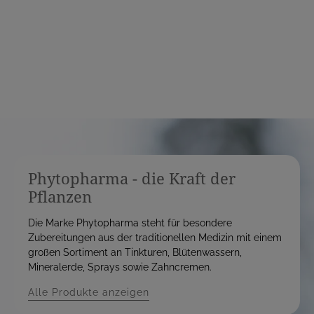
e
e
i
i
s
s
Phytopharma - die Kraft der
Pflanzen
Die Marke Phytopharma steht für besondere
Zubereitungen aus der traditionellen Medizin mit einem
großen Sortiment an Tinkturen, Blütenwassern,
Mineralerde, Sprays sowie Zahncremen.
Alle Produkte anzeigen