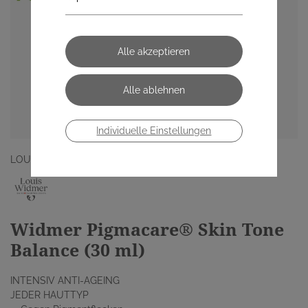
Individuelle Einstellungen
LOUIS WIDMER GMBH
Widmer Pigmacare® Skin Tone
Balance (30 ml)
INTENSIV ANTI-AGEING
JEDER HAUTTYP