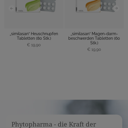
„similasan“ Heuschnupfen
„similasan“ Magen-darm-
 M
Tabletten (80 Stk.)
beschwerden Tabletten (60
M
Stk.)
€ 19,90
P
P
€ 19,90
r
r
e
e
i
i
s
s
Phytopharma - die Kraft der