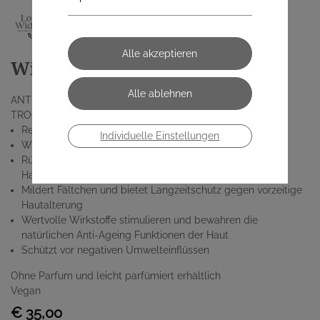
Widmer Tagescreme (50 ml)
ANTI-AGEING
TROCKENE HAUT
Reichhaltige, nährende Tagespflege
Individuelle Einstellungen
Wirkt pflegend und befeuchtend
Rückfettend für angenehm zartes, spannungsfreies
Hautgefühl
Mildert Fältchen und bietet Langzeitschutz gegen vorzeitige
Hautalterung
Wertvolle Wirkstoffe stimulieren und bewahren die
natürlichen Anti-Ageing Funktionen der Haut
Schützt vor negativen Umwelteinflüssen
Ohne Parfum und leicht parfümiert erhältlich
Vegan
€ 35,00